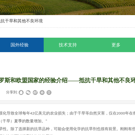
抵抗干旱和其他不良环境
国外经验
技术支持
更多
罗斯和欧盟国家的经验介绍——抵抗干旱和其他不良
|
分享到:
漠化导致全球每年
亿美元的农业损失
；
由于干旱等自然灾害，仅在
年在
42
2000
（干旱）夏季的数量增加。
"
旱性。除了
选择
新的抗旱品种，可能会使用化学的抗旱剂也很有前景。刚刚有